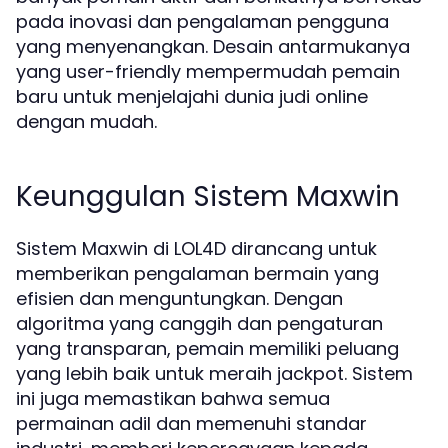
pada inovasi dan pengalaman pengguna
yang menyenangkan. Desain antarmukanya
yang user-friendly mempermudah pemain
baru untuk menjelajahi dunia judi online
dengan mudah.
Keunggulan Sistem Maxwin
Sistem Maxwin di LOL4D dirancang untuk
memberikan pengalaman bermain yang
efisien dan menguntungkan. Dengan
algoritma yang canggih dan pengaturan
yang transparan, pemain memiliki peluang
yang lebih baik untuk meraih jackpot. Sistem
ini juga memastikan bahwa semua
permainan adil dan memenuhi standar