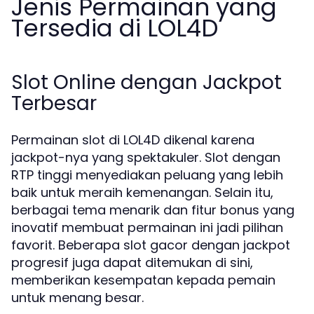
Jenis Permainan yang
Tersedia di LOL4D
Slot Online dengan Jackpot
Terbesar
Permainan slot di LOL4D dikenal karena
jackpot-nya yang spektakuler. Slot dengan
RTP tinggi menyediakan peluang yang lebih
baik untuk meraih kemenangan. Selain itu,
berbagai tema menarik dan fitur bonus yang
inovatif membuat permainan ini jadi pilihan
favorit. Beberapa slot gacor dengan jackpot
progresif juga dapat ditemukan di sini,
memberikan kesempatan kepada pemain
untuk menang besar.