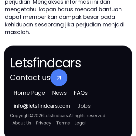
perjudian. Mengakses informasi ini dan
mengetahui kapan harus mencari bantuan
dapat memberikan dampak besar pada
kehidupan seseorang jika perjudian menjadi
masalah.
Letsfindcars
Contact us
Home Page
News
FAQs
Jobs
info
@
letsfindcars.com
Copyright
©
2026
Letsfindcars
.
All rights reserved
About Us
Privacy
Terms
Legal