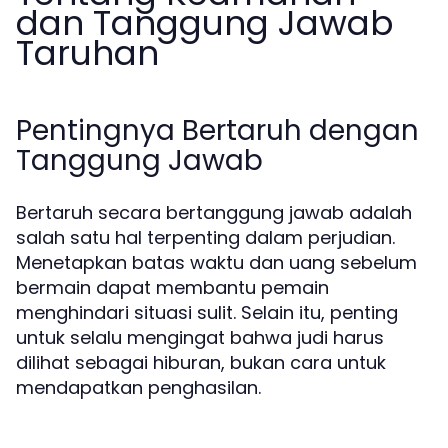
dan Tanggung Jawab
Taruhan
Pentingnya Bertaruh dengan
Tanggung Jawab
Bertaruh secara bertanggung jawab adalah
salah satu hal terpenting dalam perjudian.
Menetapkan batas waktu dan uang sebelum
bermain dapat membantu pemain
menghindari situasi sulit. Selain itu, penting
untuk selalu mengingat bahwa judi harus
dilihat sebagai hiburan, bukan cara untuk
mendapatkan penghasilan.