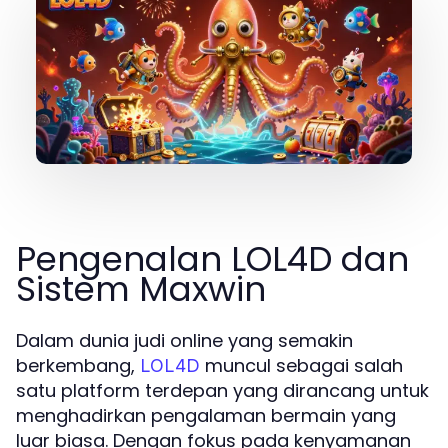
Pengenalan LOL4D dan
Sistem Maxwin
Dalam dunia judi online yang semakin
berkembang,
muncul sebagai salah
LOL4D
satu platform terdepan yang dirancang untuk
menghadirkan pengalaman bermain yang
luar biasa. Dengan fokus pada kenyamanan