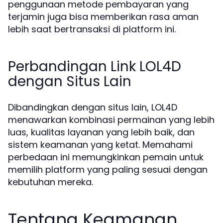
penggunaan metode pembayaran yang
terjamin juga bisa memberikan rasa aman
lebih saat bertransaksi di platform ini.
Perbandingan Link LOL4D
dengan Situs Lain
Dibandingkan dengan situs lain, LOL4D
menawarkan kombinasi permainan yang lebih
luas, kualitas layanan yang lebih baik, dan
sistem keamanan yang ketat. Memahami
perbedaan ini memungkinkan pemain untuk
memilih platform yang paling sesuai dengan
kebutuhan mereka.
Tentang Keamanan