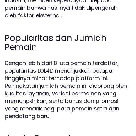
industri, memberi kepercayaan kepada
pemain bahwa hasilnya tidak dipengaruhi
oleh faktor eksternal.
Popularitas dan Jumlah
Pemain
Dengan lebih dari 8 juta pemain terdaftar,
popularitas LOL4D menunjukkan betapa
tingginya minat terhadap platform ini.
Peningkatan jumlah pemain ini didorong oleh
kualitas layanan, variasi permainan yang
memungkinkan, serta bonus dan promosi
yang menarik bagi para pemain setia dan
pendatang baru.