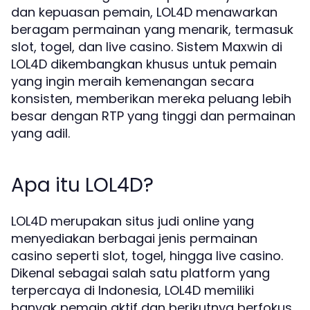
dan kepuasan pemain, LOL4D menawarkan
beragam permainan yang menarik, termasuk
slot, togel, dan live casino. Sistem Maxwin di
LOL4D dikembangkan khusus untuk pemain
yang ingin meraih kemenangan secara
konsisten, memberikan mereka peluang lebih
besar dengan RTP yang tinggi dan permainan
yang adil.
Apa itu LOL4D?
LOL4D merupakan situs judi online yang
menyediakan berbagai jenis permainan
casino seperti slot, togel, hingga live casino.
Dikenal sebagai salah satu platform yang
terpercaya di Indonesia, LOL4D memiliki
banyak pemain aktif dan berikutnya berfokus