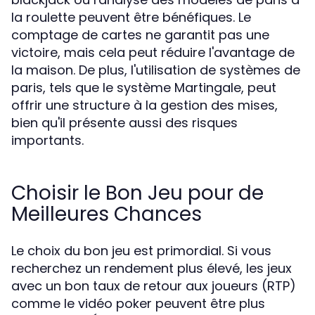
la roulette peuvent être bénéfiques. Le
comptage de cartes ne garantit pas une
victoire, mais cela peut réduire l'avantage de
la maison. De plus, l'utilisation de systèmes de
paris, tels que le système Martingale, peut
offrir une structure à la gestion des mises,
bien qu'il présente aussi des risques
importants.
Choisir le Bon Jeu pour de
Meilleures Chances
Le choix du bon jeu est primordial. Si vous
recherchez un rendement plus élevé, les jeux
avec un bon taux de retour aux joueurs (RTP)
comme le vidéo poker peuvent être plus