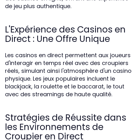
de jeu plus authentique.
L'Expérience des Casinos en
Direct : Une Offre Unique
Les casinos en direct permettent aux joueurs
d'interagir en temps réel avec des croupiers
réels, simulant ainsi l'atmosphère d'un casino
physique. Les jeux populaires incluent le
blackjack, la roulette et le baccarat, le tout
avec des streamings de haute qualité.
Stratégies de Réussite dans
les Environnements de
Croupier en Direct