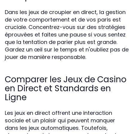
Dans les jeux de croupier en direct, la gestion
de votre comportement et de vos paris est
cruciale. Concentrez-vous sur des stratégies
éprouvées et faites une pause si vous sentez
que la tentation de parier plus est grande.
Gardez un œil sur le temps et n'oubliez pas de
jouer de manière responsable.
Comparer les Jeux de Casino
en Direct et Standards en
Ligne
Les jeux en direct offrent une interaction
sociale et un plaisir qui peuvent manquer
dans les jeux automatiques. Toutefois,