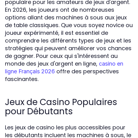
populaire pour les amateurs de jeux d'argent.
En 2026, les joueurs ont de nombreuses
options allant des machines à sous aux jeux
de table classiques. Que vous soyez novice ou
joueur expérimenté, il est essentiel de
comprendre les différents types de jeux et les
stratégies qui peuvent améliorer vos chances
de gagner. Pour ceux qui s'intéressent au
monde des jeux d'argent en ligne,
casino en
offre des perspectives
ligne Français 2026
fascinantes.
Jeux de Casino Populaires
pour Débutants
Les jeux de casino les plus accessibles pour
les débutants incluent les machines à sous, le