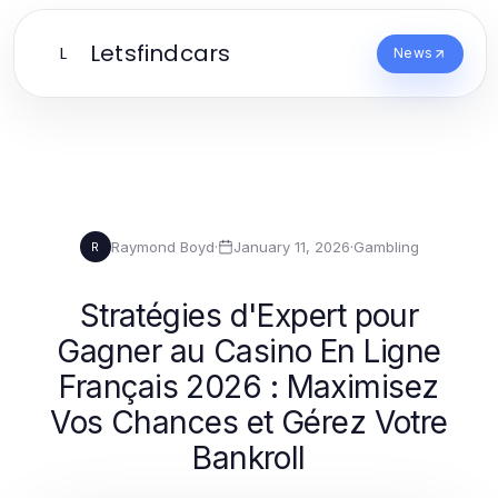
Letsfindcars
L
News
Raymond Boyd
·
January 11, 2026
·
Gambling
R
Stratégies d'Expert pour
Gagner au Casino En Ligne
Français 2026 : Maximisez
Vos Chances et Gérez Votre
Bankroll