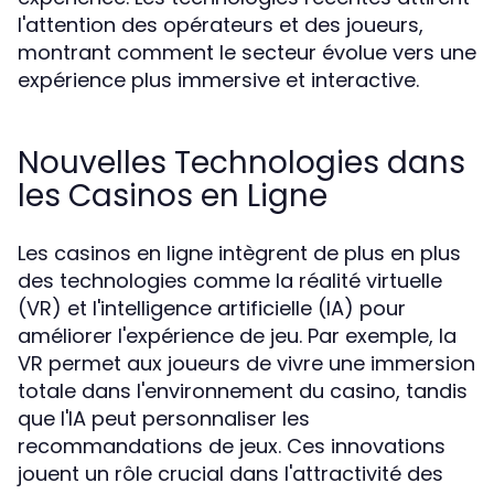
l'attention des opérateurs et des joueurs,
montrant comment le secteur évolue vers une
expérience plus immersive et interactive.
Nouvelles Technologies dans
les Casinos en Ligne
Les casinos en ligne intègrent de plus en plus
des technologies comme la réalité virtuelle
(VR) et l'intelligence artificielle (IA) pour
améliorer l'expérience de jeu. Par exemple, la
VR permet aux joueurs de vivre une immersion
totale dans l'environnement du casino, tandis
que l'IA peut personnaliser les
recommandations de jeux. Ces innovations
jouent un rôle crucial dans l'attractivité des